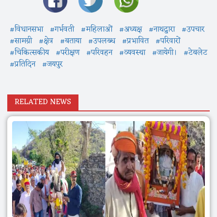
#विधानसभा
#गर्भवती
#महिलाओं
#अध्यक्ष
#नाथद्वारा
#उपचार
#सामग्री
#क्षेत्र
#बताया
#उपलब्ध
#प्रभावित
#परिवारों
#चिकित्सकीय
#परीक्षण
#परिवहन
#व्यवस्था
#जायेगी।
#टेबलेट
#प्रतिदिन
#जयपुर
RELATED NEWS