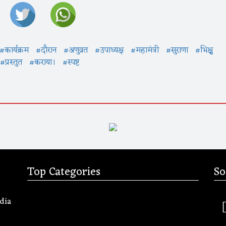
#कार्यक्रम
#दौरान
#अणुव्रत
#उपाध्यक्ष
#महामंत्री
#सुराणा
#भिक्षु
#प्रस्तुत
#कराया।
#स्पष्ट
Top Categories
So
dia