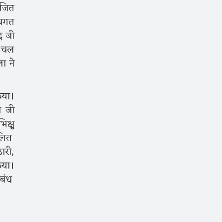
ोजित
अवगत
द जी
ं चल
ा ने
िया।
ा जी
क्षु
ललित
ठारी,
िया।
िबंध