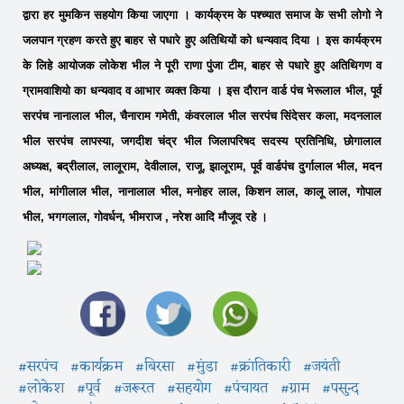
द्वारा हर मुमकिन सहयोग किया जाएगा । कार्यक्रम के पश्च्यात समाज के सभी लोगो ने
जलपान ग्रहण करते हुए बाहर से पधारे हुए अतिथियों को धन्यवाद दिया । इस कार्यक्रम
के लिहे आयोजक लोकेश भील ने पूरी राणा पुंजा टीम, बाहर से पधारे हुए अतिथिगण व
ग्रामवाशियो का धन्यवाद व आभार व्यक्त किया । इस दौरान वार्ड पंच भेरूलाल भील, पूर्व
सरपंच नानालाल भील, चैनाराम गमेती, कंवरलाल भील सरपंच सिंदेसर कला, मदनलाल
भील सरपंच लापस्या, जगदीश चंद्र भील जिलापरिषद सदस्य प्रतिनिधि, छोगालाल
अध्यक्ष, बद्रीलाल, लालूराम, देवीलाल, राजू, झालूराम, पूर्व वार्डपंच दुर्गालाल भील, मदन
भील, मांगीलाल भील, नानालाल भील, मनोहर लाल, किशन लाल, कालू लाल, गोपाल
भील, भगगलाल, गोवर्धन, भीमराज , नरेश आदि मौजूद रहे ।
#सरपंच
#कार्यक्रम
#बिरसा
#मुंडा
#क्रांतिकारी
#जयंती
#लोकेश
#पूर्व
#जरूरत
#सहयोग
#पंचायत
#ग्राम
#पसुन्द