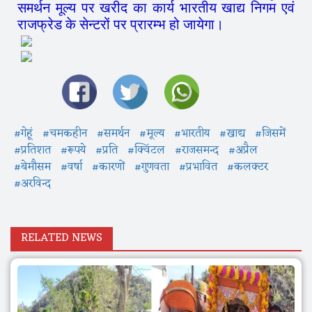
समर्थन मूल्य पर खरीद का कार्य भारतीय खाद्य निगम एवं
राजफ्रेड के सेन्टरों पर प्रारम्भ हो जायेगा।
#गेहूं
#चमकहीन
#समर्थन
#मूल्य
#भारतीय
#खाद्य
#जिसमें
#प्रतिशत
#रूपये
#प्रति
#क्विंटल
#राजसमन्द
#अप्रैल
#बेमौसम
#वर्षा
#कारणों
#गुणवता
#प्रभावित
#कलक्टर
#अरविन्द
RELATED NEWS