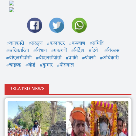
#जानकारी
#संरक्षण
#कलक्टर
#कल्याण
#समिति
#अधिकारिता
#विभाग
#प्रकरणों
#निर्देश
#दिये।
#विकास
#वीएलसीपीसी
#बीएलसीपीसी
#प्रगति
#पोक्सो
#अधिकारी
#चाइल्ड
#बोर्ड
#कुमार
#पोसवाल
RELATED NEWS