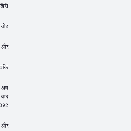
खिरी
 वोट
3 और
 जबकि
ं। अब
 बाद
4092
6 और