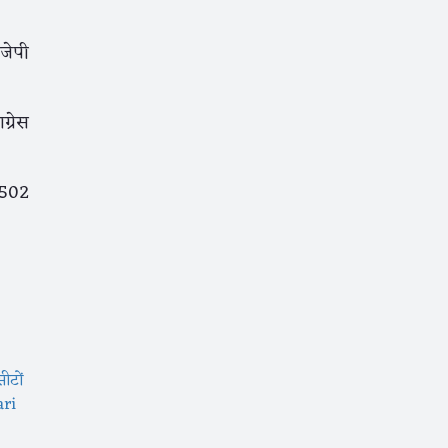
ीजेपी
ग्रेस
5502
ीटों
ri