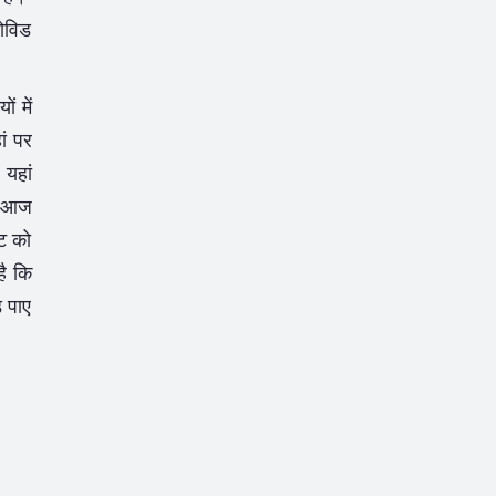
कोविड
ं में
ां पर
 यहां
न आज
ीट को
है कि
़ पाए