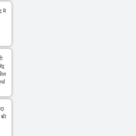
में
री
द्र
झील
र्चा
ंदा
ा की