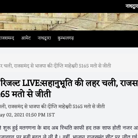
नाथद्वारा
। भारतीय टी
राजसमन्द
आमेट
नाथद्वारा
कुम्भलगढ़
 चली, राजसमंद से भाजपा की दीप्ति माहेश्वरी 5165 मतो से जीती
 रिजल्ट LIVE:सहानुभूति की लहर चली, राजस
5165 मतो से जीती
y 02, 2021 01:50 PM IST
बजे शुरू हुई मतगणना के बाद अब स्थिति काफी हद तक साफ होती नजर आ
सुजानगढ़ पर बड़ी बढ़त ले ली है। वहीं, भाजपा राजसमंद सीट पर जीत गई