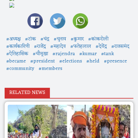
#अध्यक्ष
#टांक
#चंद्र
#चुनाव
#कुमार
#कांकरोली
#कार्यकारिणी
#राजेंद्र
#महादेव
#फतेहलाल
#देवेंद्र
#राजसमंद
#ऐतिहासिक
#चौमूखा
#rajendra
#kumar
#tank
#became
#president
#elections
#held
#presence
#community
#members
RELATED NEWS