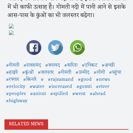
में भी काफी उत्साह है। गोमती नदी में पानी आने से इसके
आस-पास के कुंओं का भी जलस्तर बढ़ेगा।
#गोमती
#राजसमंद
#जनावद
#बारिश
#एनिकट
#अच्छी
#हाइवे
#कुंओं
#जलस्तर
#गाेमती
#उम्मीद
#लोगों
#पहुंचा
#रफ्तार
#किनारे
#
#rajsamand
#good
#news
#velocity
#water
#increased
#gomti
#river
#peoples
#anicut
#spilled
#went
#ahead
#highway
RELATED NEWS