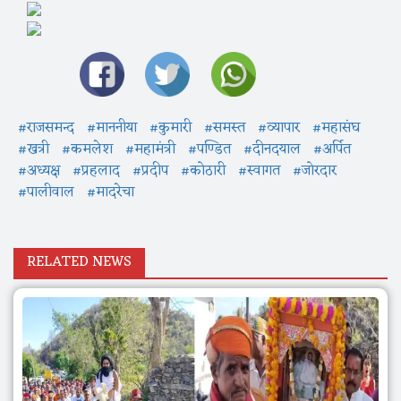
#राजसमन्द
#माननीया
#कुमारी
#समस्त
#व्यापार
#महासंघ
#खत्री
#कमलेश
#महामंत्री
#पण्डित
#दीनदयाल
#अर्पित
#अध्यक्ष
#प्रहलाद
#प्रदीप
#कोठारी
#स्वागत
#जोरदार
#पालीवाल
#मादरेचा
RELATED NEWS