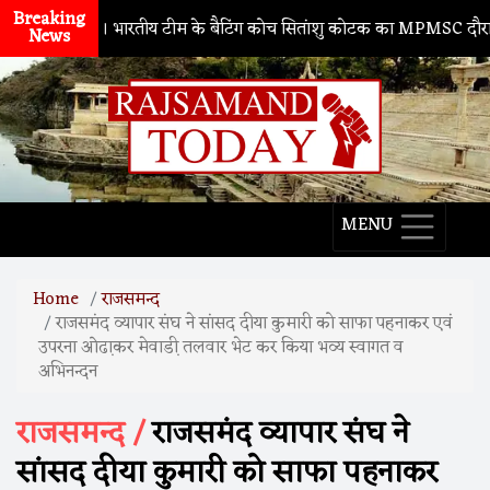
Breaking
नाथद्वारा
। भारतीय टीम के बैटिंग कोच सितांशु कोटक का MPMSC दौरा, युवा क्र
News
MENU
Home
राजसमन्द
राजसमंद व्यापार संघ ने सांसद दीया कुमारी को साफा पहनाकर एवं
उपरना ओढा़कर मेवाडी़ तलवार भेट कर किया भव्य स्वागत व
अभिनन्दन
राजसमन्द /
राजसमंद व्यापार संघ ने
सांसद दीया कुमारी को साफा पहनाकर