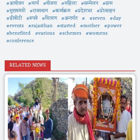
#आयोजन
#मार्च
#योजना
#महिला
#सम्मेलन
#ग्राम
#मुख्यमंत्री
#राजस्थान
#कार्यक्रम
#प्रदेशभर
#प्रोत्साहन
#डीबीटी
#रुपये
#वितरण
#अन्तर्गत
#
#seven
#day
#events
#rajasthan
#started
#mother
#power
#benefited
#various
#schemes
#womens
#conference
RELATED NEWS