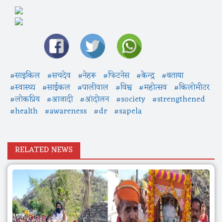
#साइकिल
#सचदेव
#नेहरू
#फिटनेस
#केन्द्र
#बताया
#स्वास्थ्य
#साईकल
#पालीवाल
#विश्व
#महोत्सव
#किलोमीटर
#लोकप्रिय
#आजादी
#आंदोलन
#society
#strengthened
#health
#awareness
#dr
#sapela
RELATED NEWS