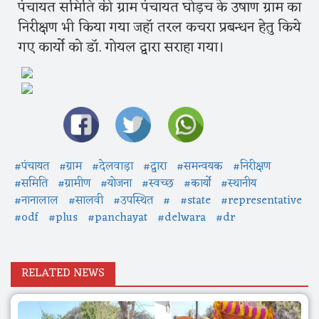
पंचायत समिति की ग्राम पंचायत घोड़च के उषाण ग्राम का
निरीक्षण भी किया गया जहाॅ तरल कचरा प्रबन्धन हेतु किये
गए कार्यो को डाॅ. गोयल द्वारा सराहा गया।
#पंचायत
#ग्राम
#देलवाड़ा
#द्वारा
#समन्वयक
#निरीक्षण
#समिति
#ग्रामीण
#योजना
#स्वच्छ
#कार्यो
#स्थानीय
#नानालाल
#सालवी
#उपस्थित
#
#state
#representative
#odf
#plus
#panchayat
#delwara
#dr
RELATED NEWS