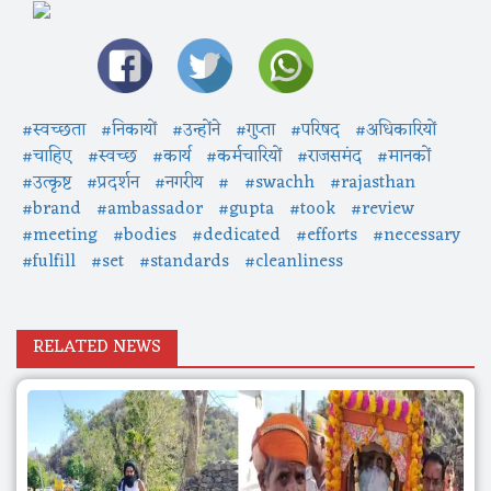
#स्वच्छता
#निकायों
#उन्होंने
#गुप्ता
#परिषद
#अधिकारियों
#चाहिए
#स्वच्छ
#कार्य
#कर्मचारियों
#राजसमंद
#मानकों
#उत्कृष्ट
#प्रदर्शन
#नगरीय
#
#swachh
#rajasthan
#brand
#ambassador
#gupta
#took
#review
#meeting
#bodies
#dedicated
#efforts
#necessary
#fulfill
#set
#standards
#cleanliness
RELATED NEWS