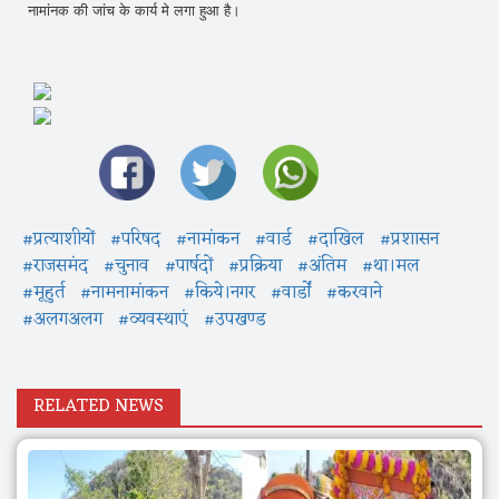
नामांनक की जांच के कार्य मे लगा हुआ है।
#प्रत्याशीयों
#परिषद
#नामांकन
#वार्ड
#दाखिल
#प्रशासन
#राजसमंद
#चुनाव
#पार्षदों
#प्रक्रिया
#अंतिम
#था।मल
#मूहुर्त
#नामनामांकन
#किये।नगर
#वार्डों
#करवाने
#अलगअलग
#व्यवस्थाएं
#उपखण्ड
RELATED NEWS