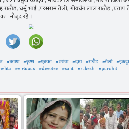
,जिला प्रमुख रत्नीदेवी, माधवलाल समाजसेवी ,भाजपा जिला अध्
राठौड़, धर्मु भाई ,परसराम तेली, गोवर्धन लाल राठौड़ ,प्रताप त
क्त मौजूद रहे ।
्र
#बताया
#कृष्ण
#गुजरात
#भरोसा
#द्वारा
#राठौड़
#तेली
#इकट्ठा
mehta
#virtuous
#devotee
#sant
#rakesh
#purohit