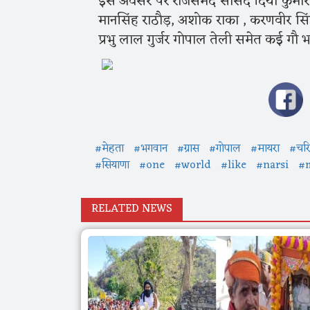
इस अवसर पर राजसमंद सांसद दिया कुमारी 
मानसिंह राठौड़, अशोक राका , करणवीर सिंह 
प्रभु लाल गुर्जर गोपाल तेली समेत कई गौ भ
#मेहता
#भगवान
#ग्रास
#गोपाल
#मायरा
#चरित
#सियाणा
#one
#world
#like
#narsi
#
RELATED NEWS