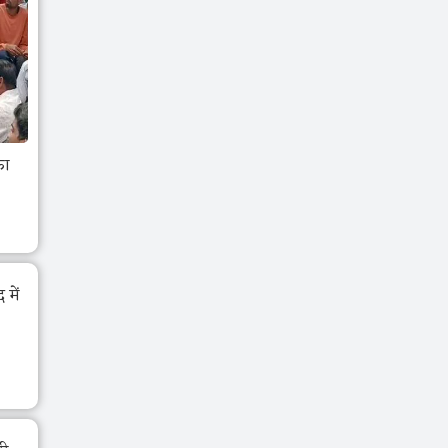
का
में