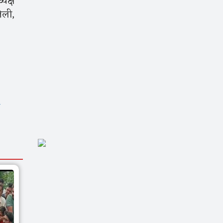
यक्ष
ेली,