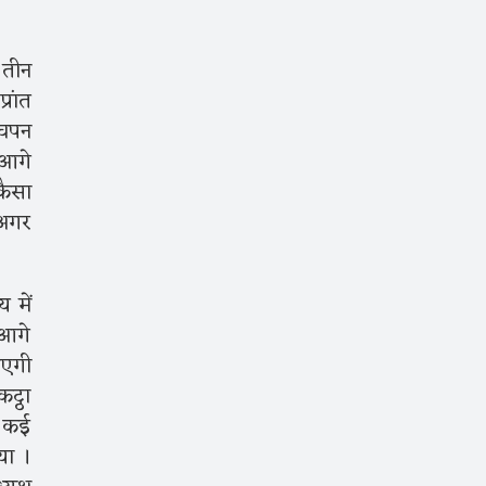
 तीन
रांत
बचपन
 आगे
कैसा
 अगर
 में
 आगे
ाएगी
ट्ठा
र कई
या ।