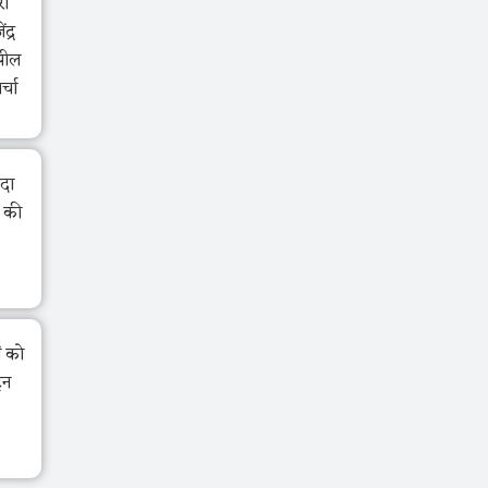
री
द्र
झील
र्चा
ंदा
ा की
ं को
ेन