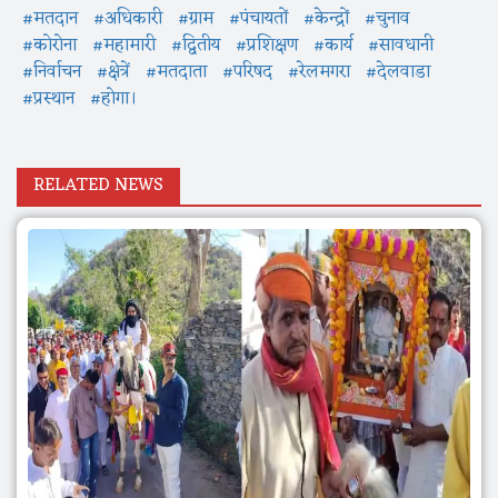
#मतदान
#अधिकारी
#ग्राम
#पंचायतों
#केन्द्रों
#चुनाव
#कोरोना
#महामारी
#द्वितीय
#प्रशिक्षण
#कार्य
#सावधानी
#निर्वाचन
#क्षेत्रें
#मतदाता
#परिषद
#रेलमगरा
#देलवाडा
#प्रस्थान
#होगा।
RELATED NEWS