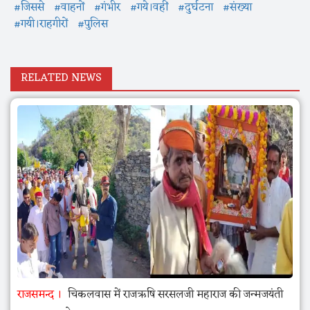
#जिससे
#वाहनों
#गंभीर
#गये।वहीं
#दुर्घटना
#संख्या
#गयी।राहगीरों
#पुलिस
RELATED NEWS
राजसमन्द
चिकलवास में राजऋषि सरसलजी महाराज की जन्मजयंती