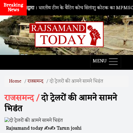
Breaking
नाथद्वारा
। भारतीय टीम के बैटिंग कोच सितांशु कोटक का MPMSC दौरा, युव
News
MENU
Home
राजसमन्द
दो ट्रेलरों की आमने सामने भिडंत
राजसमन्द /
दो ट्रेलरों की आमने सामने
भिडंत
Rajsamand today ✍️✍️ Tarun joshi