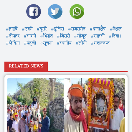
#हाईवे
#ट्रकों
#दूसरे
#पुलिस
#राजसमंद
#थानाक्षैत्र
#नेश्नल
#दोपहर
#सामने
#भिडंत
#जिससे
#मौजूद
#साहसी
#दिया।
#लेकिन
#पंहुची
#सूचना
#स्थानीय
#लोगों
#मशक्कत
RELATED NEWS