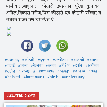
पालीवाल,बाबूलाल कोठारी उपप्रधान सुरेश कुमावत
अनिल,विकास,मनोज,प्रिंस कोठारी एव कोठारी परिवार व
समस्त भक्त गण उपस्थित थे।
#राजसमंद
#कोठारी
#हनुमान
#जन्मोत्सव
#बालाजी
#बताया
#चढ़ाई
#ध्वजा
#केलवा
#छप्पन
#विशेष
#दर्शन
#आयोजन
#राठौड़
#अध्यक्ष
#
#umraya
#balaji
#dham
#flag
#hoisted
#hanumans
#birth
#anniversary
RELATED NEWS