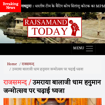
Breaking
नाथद्वारा
। भारतीय टीम के बैटिंग कोच सितांशु कोटक का MPMSC दौरा, युव
News
MENU
Home
राजसमन्द
उमराया बालाजी धाम हनुमान जन्मोत्सव पर चढ़ाई ध्वजा
राजसमन्द /
उमराया बालाजी धाम हनुमान
जन्मोत्सव पर चढ़ाई ध्वजा