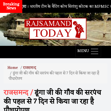
Breaking
नाथद्वारा
। भारतीय टीम के बैटिंग कोच सितांशु कोटक का MPMSC दौरा, युवा
News
MENU
Home
राजसमन्द
डूंगा जी की गाँव की सरपंच की पहल से 7 दिन से किया जा रहा है
पौधारोपण
राजसमन्द /
डूंगा जी की गाँव की सरपंच
की पहल से 7 दिन से किया जा रहा है
पौधारोपण