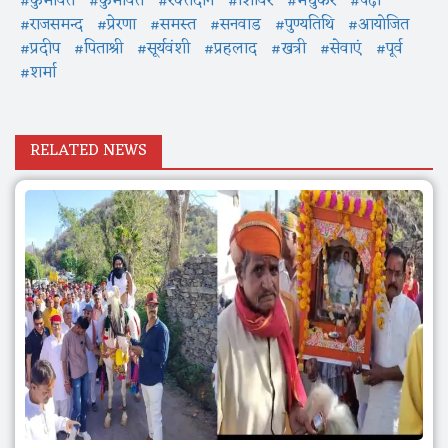
#कुमावत
#कुमावत
#रक्तदान
#शिविर
#मधुकर
#पेढ़ी
#राजसमन्द
#प्रेरणा
#समस्त
#सनवाड
#पुण्यतिथि
#आयोजित
#प्रदीप
#पिताश्री
#सूर्यवंशी
#प्रहलाद
#खत्री
#सेवाएं
#पूर्व
#शर्मा
RELATED NEWS