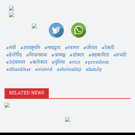
#मंत्री
#उपराष्ट्रपति
#नाथद्वारा
#स्वागत
#परिवार
#टेकरी
#हेलीपैड
#विधानसभा
#अध्यक्ष
#डॉक्टर
#सहकारिता
#प्रभारी
#उदयलाल
#कलेक्टर
#पुलिस
#vice
#president
#dhankhar
#visited
#shrinathji
#family
RELATED NEWS