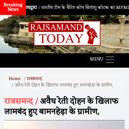
Breaking
नाथद्वारा
। भारतीय टीम के बैटिंग कोच सितांशु कोटक का MPMSC दौरा, युव
News
MENU
Home
राजसमन्द
अवैध रेती दोहन के खिलाफ लामबंद हुए बामनहेड़ा के ग्रामीण,
राजसमन्द /
अवैध रेती दोहन के खिलाफ
लामबंद हुए बामनहेड़ा के ग्रामीण,