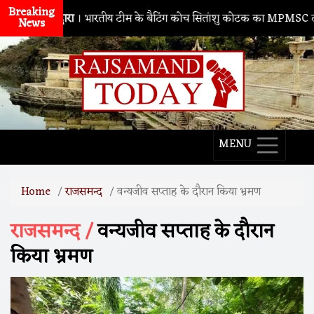
Breaking
नाथद्वारा
। भारतीय टीम के बैटिंग कोच सितांशु कोटक का MPMSC दौरा, युवा क्
News
MENU
Home
राजसमन्द
वन्यजीव सप्ताह के दौरान किया भ्रमण
राजसमन्द /
वन्यजीव सप्ताह के दौरान
किया भ्रमण