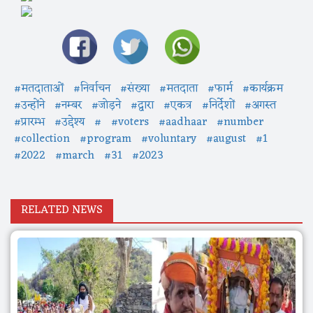
#मतदाताओं
#निर्वाचन
#संख्या
#मतदाता
#फार्म
#कार्यक्रम
#उन्होंने
#नम्बर
#जोड़ने
#द्वारा
#एकत्र
#निर्देशों
#अगस्त
#प्रारम्भ
#उद्देश्य
#
#voters
#aadhaar
#number
#collection
#program
#voluntary
#august
#1
#2022
#march
#31
#2023
RELATED NEWS