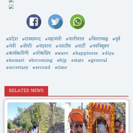
#प्रदेश
#राजसमन्द
#महामंत्री
#पालीवाल
#जिलाध्यक्ष
#पूर्व
#मंत्री
#जोशी
#नंदवाना
#भारतीय
#पार्टी
#नवनियुक्त
#कार्यकारिणी
#लोकप्रिय
#wave
#happiness
#diya
#kumari
#becoming
#bjp
#state
#general
#secretary
#second
#time
RELATED NEWS