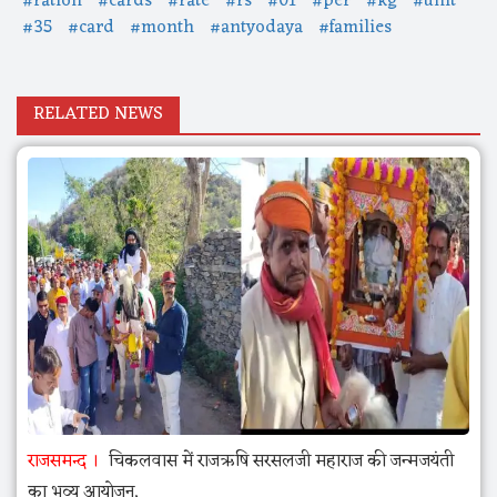
#ration
#cards
#rate
#rs
#01
#per
#kg
#unit
#35
#card
#month
#antyodaya
#families
RELATED NEWS
राजसमन्द
चिकलवास में राजऋषि सरसलजी महाराज की जन्मजयंती
का भव्य आयोजन,