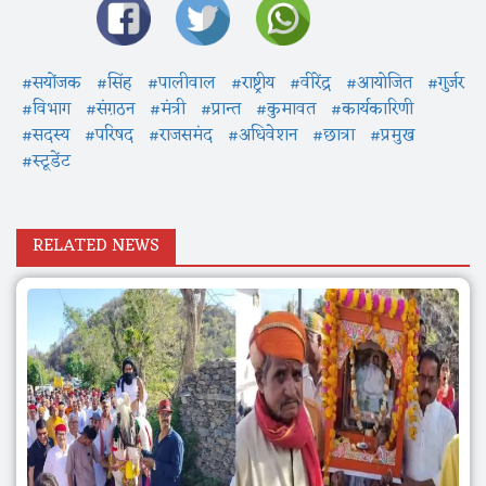
#सयोंजक
#सिंह
#पालीवाल
#राष्ट्रीय
#वीरेंद्र
#आयोजित
#गुर्जर
#विभाग
#संग़ठन
#मंत्री
#प्रान्त
#कुमावत
#कार्यकारिणी
#सदस्य
#परिषद
#राजसमंद
#अधिवेशन
#छात्रा
#प्रमुख
#स्टूडेंट
RELATED NEWS