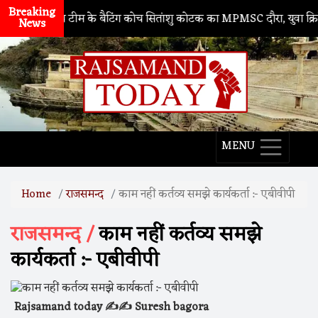
Breaking
 भारतीय टीम के बैटिंग कोच सितांशु कोटक का MPMSC दौरा, युवा क्रिकेटरों क
News
MENU
Home
राजसमन्द
काम नहीं कर्तव्य समझे कार्यकर्ता :- एबीवीपी
राजसमन्द /
काम नहीं कर्तव्य समझे
कार्यकर्ता :- एबीवीपी
Rajsamand today ✍️✍️ Suresh bagora