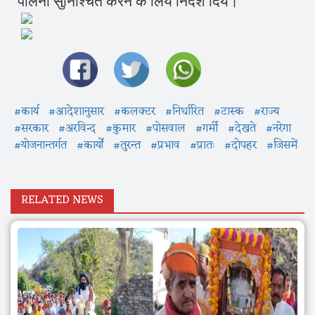
पालना सुनिश्चित करने के लिये निर्देेश दिये।
#कार्य
#आदेशानुसार
#कलक्टर
#निर्धारित
#टास्क
#राज्य
#सरकार
#अरविन्द
#कुमार
#पोसवाल
#गर्मी
#देखते
#नरेगा
#योजनान्तर्गत
#कार्यों
#तुरन्त
#प्रभाव
#प्रातः
#दोपहर
#जिसमें
RELATED NEWS