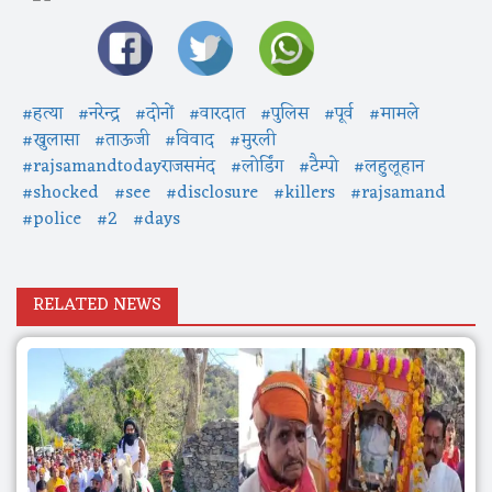
#हत्या
#नरेन्द्र
#दोनों
#वारदात
#पुलिस
#पूर्व
#मामले
#खुलासा
#ताऊजी
#विवाद
#मुरली
#rajsamandtodayराजसमंद
#लोर्डिंग
#टैम्पो
#लहुलूहान
#shocked
#see
#disclosure
#killers
#rajsamand
#police
#2
#days
RELATED NEWS