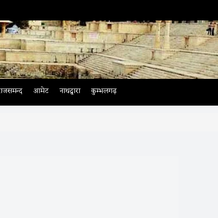
राजसमन्द
आमेट
नाथद्वारा
कुम्भलगढ़