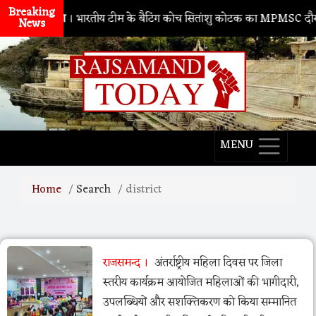
Breaking
नाथद्वारा
। भारतीय टीम के बैटिंग कोच सितांशु कोटक का MPMSC दौरा, युवा क्
News
MENU
Home
Search
district
राजसमन्द
अंतर्राष्ट्रीय महिला दिवस पर जिला
स्तरीय कार्यक्रम आयोजित महिलाओं की भागीदारी,
उपलब्धियों और सशक्तिकरण को किया सम्मानित