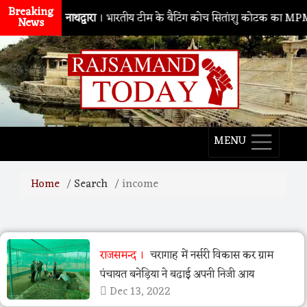
Breaking
नाथद्वारा
। भारतीय टीम के बैटिंग कोच सितांशु कोटक का MPMSC द
News
MENU
Home
Search
income
राजसमन्द
चरागाह में नर्सरी विकास कर ग्राम
पंचायत बनेड़िया ने बढाई अपनी निजी आय
Dec 13, 2022