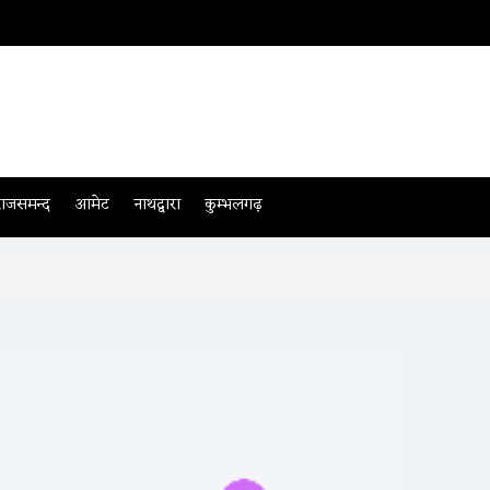
राजसमन्द
आमेट
नाथद्वारा
कुम्भलगढ़