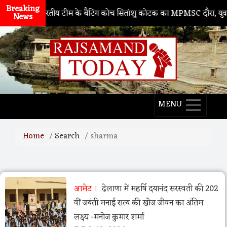
Breaking
नाथद्वारा
। भारतीय टीम के बैटिंग कोच सितांशु कोटक का MPMSC दौरा, युवा क्रि
News
MENU
Home
Search
sharma
आमेट
ढेलाणा में महर्षि दयानंद सरस्वती की 202
वीं जयंती मनाई सत्य की खोज जीवन का अंतिम
लक्ष्य -मनोज कुमार शर्मा