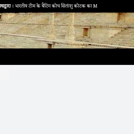
। भारतीय टीम के बैटिंग कोच सितांशु कोटक का MPMSC दौरा, युवा क्रिकेटरों 