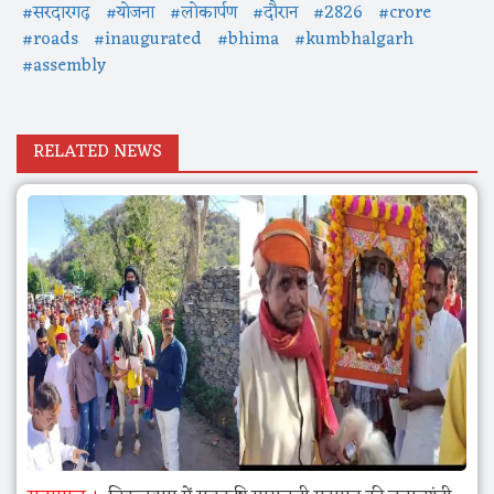
#सरदारगढ़
#योजना
#लोकार्पण
#दौरान
#2826
#crore
#roads
#inaugurated
#bhima
#kumbhalgarh
#assembly
RELATED NEWS