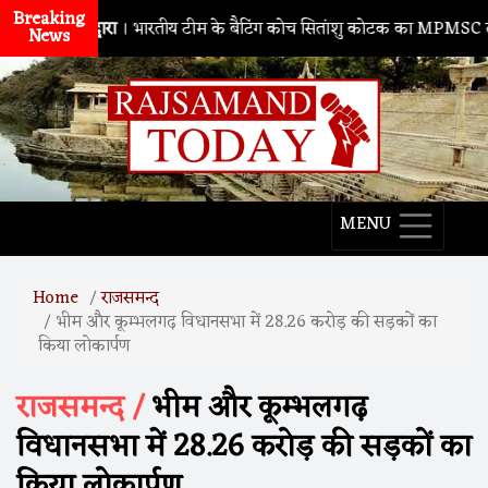
Breaking
नाथद्वारा
। भारतीय टीम के बैटिंग कोच सितांशु कोटक का MPMSC दौरा, युवा क्
News
MENU
Home
राजसमन्द
भीम और कूम्भलगढ़ विधानसभा में 28.26 करोड़ की सड़कों का
किया लोकार्पण
राजसमन्द /
भीम और कूम्भलगढ़
विधानसभा में 28.26 करोड़ की सड़कों का
किया लोकार्पण