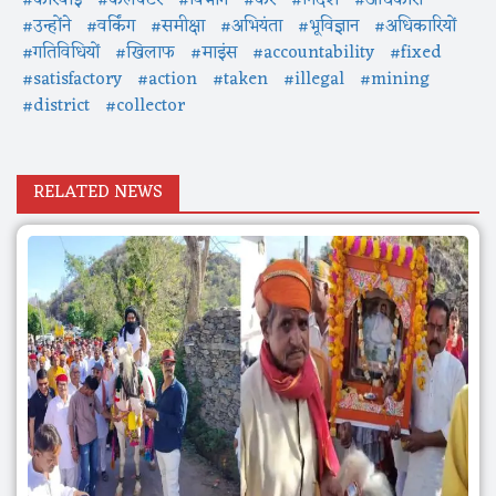
#उन्होंने
#वर्किंग
#समीक्षा
#अभियंता
#भूविज्ञान
#अधिकारियों
#गतिविधियों
#खिलाफ
#माइंस
#accountability
#fixed
#satisfactory
#action
#taken
#illegal
#mining
#district
#collector
RELATED NEWS