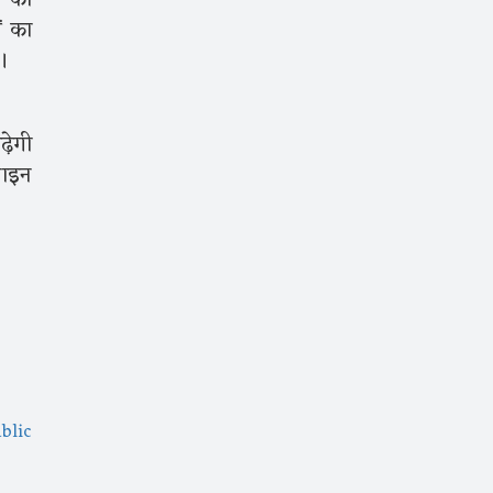
ं को
ं का
े।
़ेगी
लाइन
blic