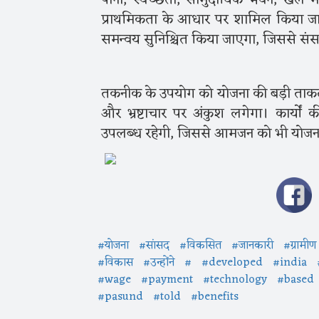
पानी, स्वच्छता, सामुदायिक भवन, खेल मै
प्राथमिकता के आधार पर शामिल किया जाएग
समन्वय सुनिश्चित किया जाएगा, जिससे संसाध
तकनीक के उपयोग को योजना की बड़ी ताकत ब
और भ्रष्टाचार पर अंकुश लगेगा। कार्यों
उपलब्ध रहेगी, जिससे आमजन को भी योजना
#योजना
#सांसद
#विकसित
#जानकारी
#ग्रामीण
#विकास
#उन्होंने
#
#developed
#india
#wage
#payment
#technology
#based
#pasund
#told
#benefits