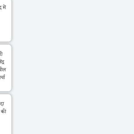
में
री
द्र
झील
र्चा
ंदा
ा की