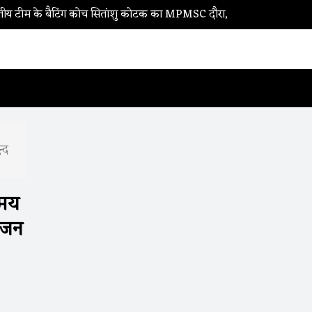
िंग कोच सितांशु कोटक का MPMSC दौरा, युवा क्रिकेटरों को दिए सफलता के मंत
्द
समय
मजन