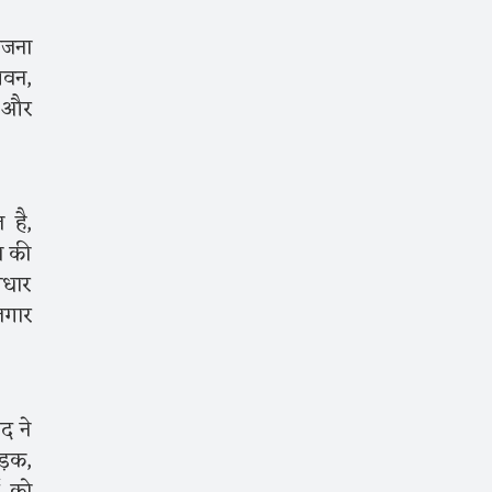
ोजना
पवन,
ी और
 है,
न की
आधार
जगार
द ने
ड़क,