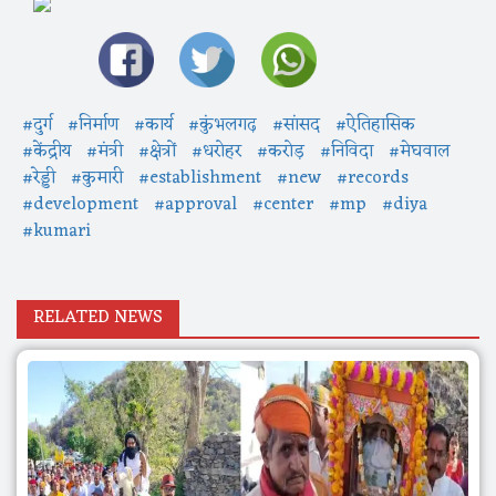
#दुर्ग
#निर्माण
#कार्य
#कुंभलगढ़
#सांसद
#ऐतिहासिक
#केंद्रीय
#मंत्री
#क्षेत्रों
#धरोहर
#करोड़
#निविदा
#मेघवाल
#रेड्डी
#कुमारी
#establishment
#new
#records
#development
#approval
#center
#mp
#diya
#kumari
RELATED NEWS