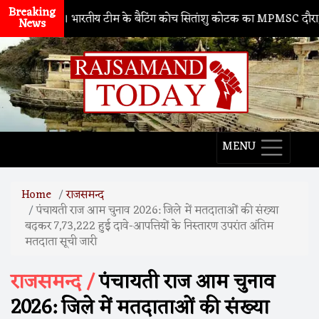
Breaking
ाथद्वारा
। भारतीय टीम के बैटिंग कोच सितांशु कोटक का MPMSC दौरा, युवा क्रि
News
MENU
Home
राजसमन्द
पंचायती राज आम चुनाव 2026: जिले में मतदाताओं की संख्या
बढ़कर 7,73,222 हुई दावे-आपत्तियों के निस्तारण उपरांत अंतिम
मतदाता सूची जारी
राजसमन्द /
पंचायती राज आम चुनाव
2026: जिले में मतदाताओं की संख्या