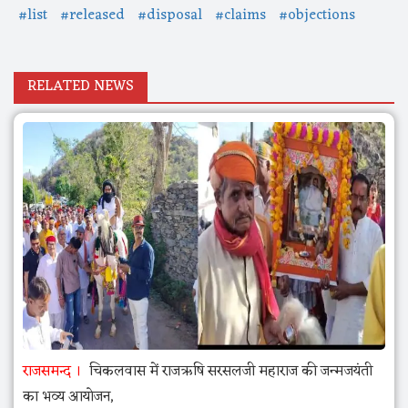
#list
#released
#disposal
#claims
#objections
RELATED NEWS
राजसमन्द
चिकलवास में राजऋषि सरसलजी महाराज की जन्मजयंती
का भव्य आयोजन,