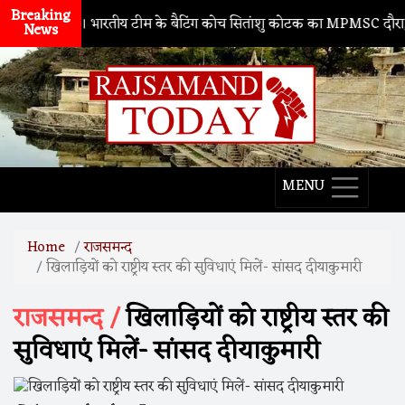
Breaking
नाथद्वारा
। भारतीय टीम के बैटिंग कोच सितांशु कोटक का MPMSC दौरा, युवा क्रि
News
MENU
Home
राजसमन्द
खिलाड़ियों को राष्ट्रीय स्तर की सुविधाएं मिलें- सांसद दीयाकुमारी
राजसमन्द /
खिलाड़ियों को राष्ट्रीय स्तर की
सुविधाएं मिलें- सांसद दीयाकुमारी