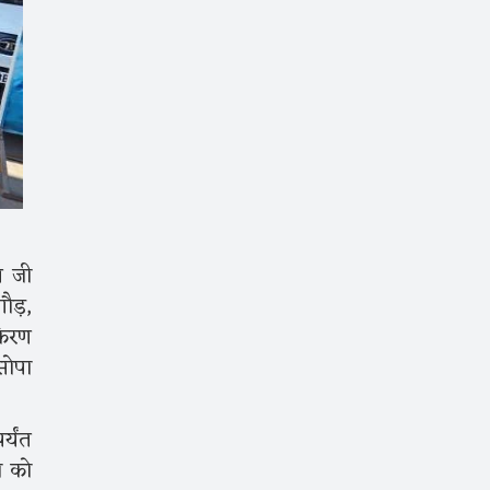
स जी
ौड़,
किरण
सोपा
्यंत
ि को