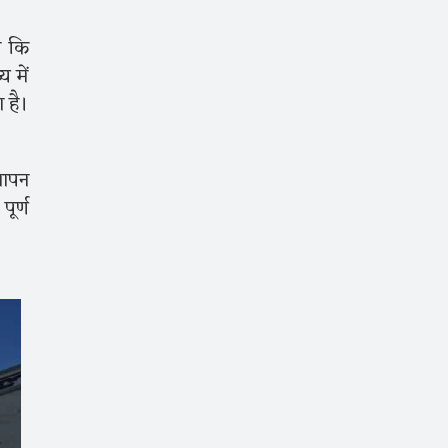
ा कि
य में
 है।
ञापन
ूर्ण