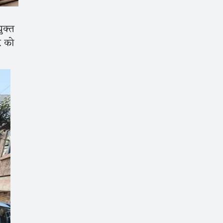
ुक्त
टर को