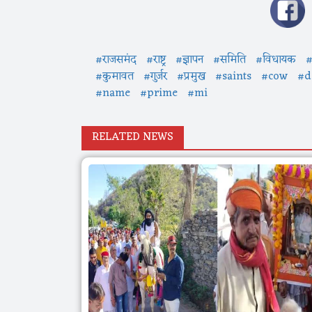
#राजसमंद
#राष्ट्र
#ज्ञापन
#समिति
#विधायक
#
#कुमावत
#गुर्जर
#प्रमुख
#saints
#cow
#d
#name
#prime
#mi
RELATED NEWS