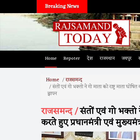
Breaking News
Home
Repoter
देश
राजस्थान
जयपुर
Home
राजसमन्द
संतों एवं गो भक्तो ने गो माता को राष्ट्र माता घोषि
ज्ञापन
राजसमन्द /
संतों एवं गो भक्तो 
करते हुए प्रधानमंत्री एवं मुख्य