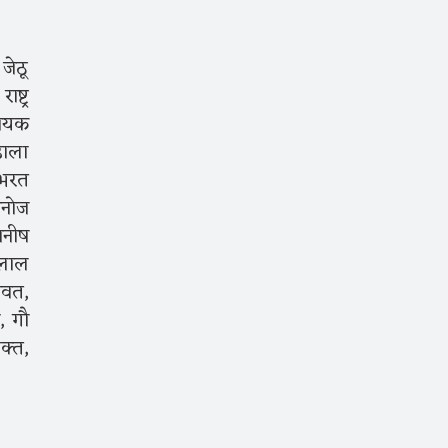
जेठू
्ट्र
धायक
़ाला
, भरत
मनोज
मनीष
ालाल
ावत,
, गौ
क्त,