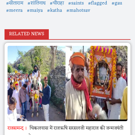
#सीताराम
#शांतिनाथ
#चौराहा
#saints
#flagged
#gau
#meera
#maiya
#katha
#mahotsav
RELATED NEWS
राजसमन्द
चिकलवास में राजऋषि सरसलजी महाराज की जन्मजयंती