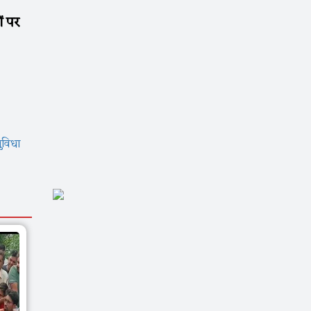
ं पर
ुविधा