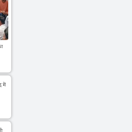
का
में
री