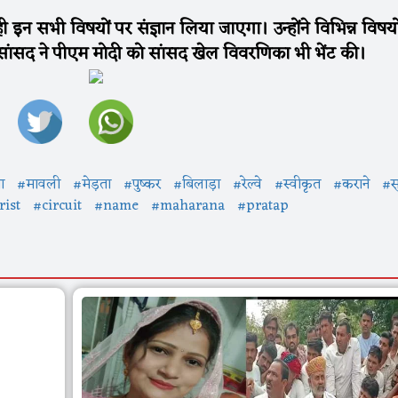
ही इन सभी विषयों पर संज्ञान लिया जाएगा। उन्होंने विभिन्न विषयो
 ही सांसद ने पीएम मोदी को सांसद खेल विवरणिका भी भेंट की।
ा
#मावली
#मेड़ता
#पुष्कर
#बिलाड़ा
#रेल्वे
#स्वीकृत
#कराने
#स
rist
#circuit
#name
#maharana
#pratap