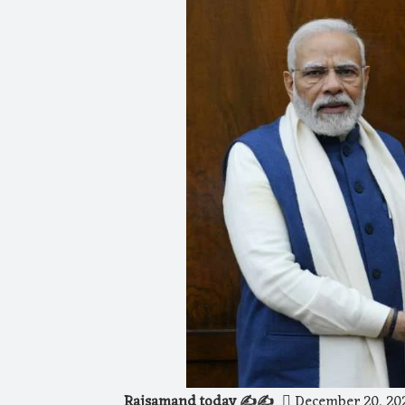
Rajsamand today ✍️✍️
December 20, 20