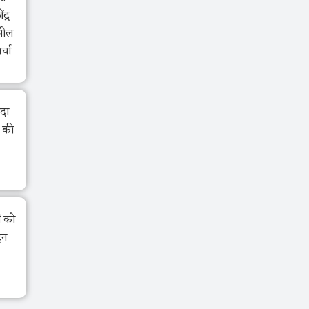
द्र
झील
र्चा
ंदा
ा की
ं को
ेन