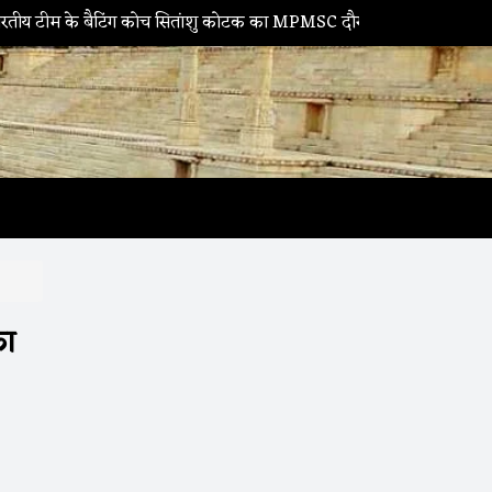
 बैटिंग कोच सितांशु कोटक का MPMSC दौरा, युवा क्रिकेटरों को दिए सफलता क
का