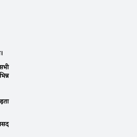
की।
 सभी
िन्न
ड़ता
ांसद