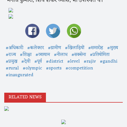
मनोज कुमारी, शिव शंकर व्यास, भी उपस्थित थे।
#अधिकारी
#कलेक्टर
#ग्रामीण
#खिलाड़ियों
#समारोह
#मुख्य
#राज्य
#शिक्षा
#व्यायाम
#नीलाभ
#सक्सेना
#प्रतियोगिता
#प्रमुख
#देवी
#पूर्व
#district
#level
#rajiv
#gandhi
#rural
#olympic
#sports
#competition
#inaugurated
RELATED NEWS