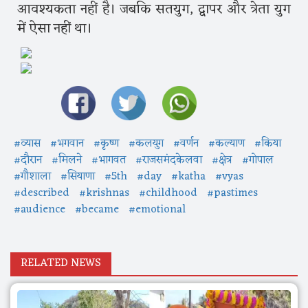
आवश्यकता नहीं है। जबकि सतयुग, द्वापर और त्रेता युग
में ऐसा नहीं था।
#व्यास
#भगवान
#कृष्ण
#कलयुग
#वर्णन
#कल्याण
#किया
#दौरान
#मिलने
#भागवत
#राजसमंदकेलवा
#क्षेत्र
#गोपाल
#गौशाला
#सियाणा
#5th
#day
#katha
#vyas
#described
#krishnas
#childhood
#pastimes
#audience
#became
#emotional
RELATED NEWS